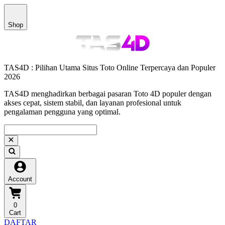
Shop
TAS4D : Pilihan Utama Situs Toto Online Terpercaya dan Populer
2026
TAS4D menghadirkan berbagai pasaran Toto 4D populer dengan
akses cepat, sistem stabil, dan layanan profesional untuk
pengalaman pengguna yang optimal.
Account
0
Cart
DAFTAR