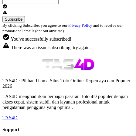
By clicking Subscribe, you agree to our
Privacy Policy
and to receive our
promotional emails (opt out anytime).
You've successfully subscribed!
There was an issue subscribing, try again.
TAS4D : Pilihan Utama Situs Toto Online Terpercaya dan Populer
2026
TAS4D menghadirkan berbagai pasaran Toto 4D populer dengan
akses cepat, sistem stabil, dan layanan profesional untuk
pengalaman pengguna yang optimal.
TAS4D
Support