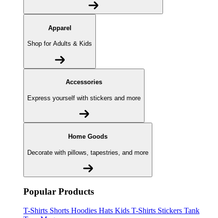
Apparel
Shop for Adults & Kids
Accessories
Express yourself with stickers and more
Home Goods
Decorate with pillows, tapestries, and more
Popular Products
T-Shirts
Shorts
Hoodies
Hats
Kids T-Shirts
Stickers
Tank