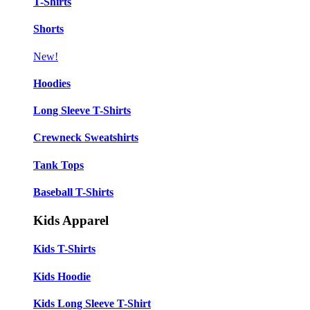
T-Shirts
Shorts
New!
Hoodies
Long Sleeve T-Shirts
Crewneck Sweatshirts
Tank Tops
Baseball T-Shirts
Kids Apparel
Kids T-Shirts
Kids Hoodie
Kids Long Sleeve T-Shirt