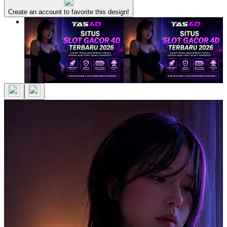
Create an account to favorite this design!